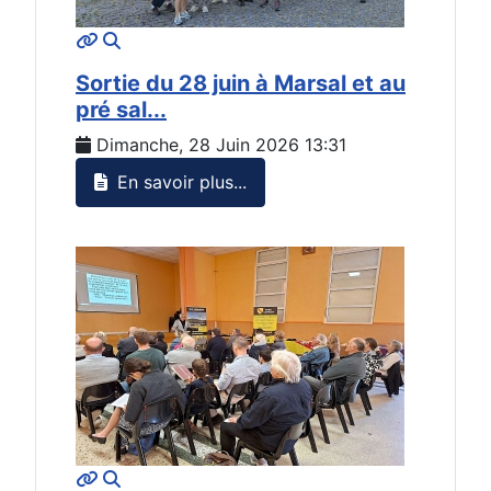
MOD_JTCS_VIEW_ARTICLE_LINK
MOD_JTCS_VIEW_FULL_IMAGE
Sortie du 28 juin à Marsal et au
pré sal...
Dimanche, 28 Juin 2026 13:31
En savoir plus...
MOD_JTCS_VIEW_ARTICLE_LINK
MOD_JTCS_VIEW_FULL_IMAGE