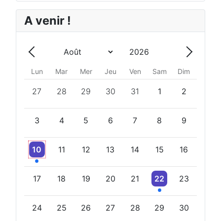
A venir !
Année
Mois
Précédent - Mois
Suivant 
Lun
Mar
Mer
Jeu
Ven
Sam
Dim
27
28
29
30
31
1
2
3
4
5
6
7
8
9
Un évènement
10
11
12
13
14
15
16
Un évènement
17
18
19
20
21
22
23
24
25
26
27
28
29
30