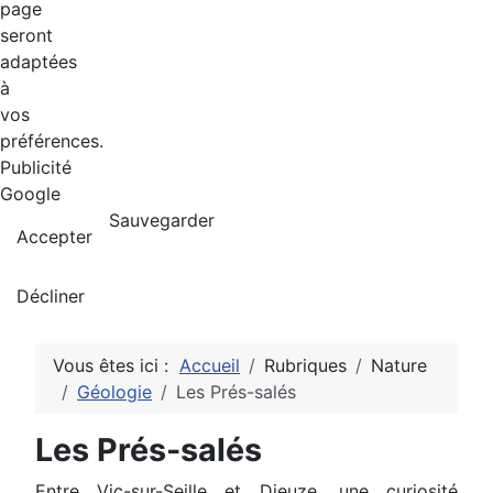
page
seront
adaptées
à
vos
préférences.
Publicité
Google
Sauvegarder
Accepter
Décliner
Vous êtes ici :
Accueil
Rubriques
Nature
Géologie
Les Prés-salés
Les Prés-salés
Entre Vic-sur-Seille et Dieuze, une curiosité