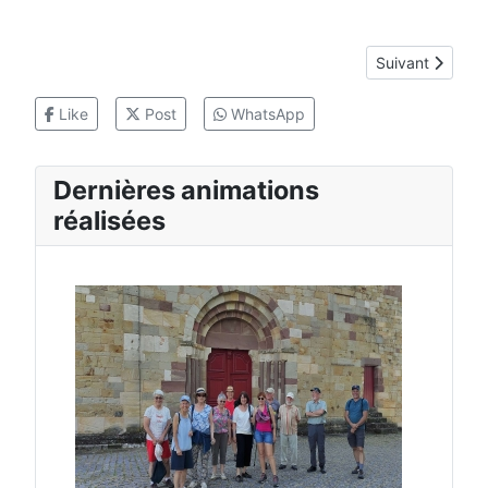
Article suivant 
Suivant
Like
Post
WhatsApp
Dernières animations
réalisées