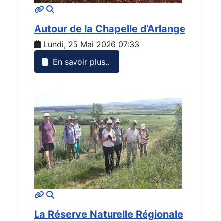
MOD_JTCS_VIEW_ARTICLE_LINK
MOD_JTCS_VIEW_FULL_IMAGE
Autour de la Chapelle d’Arlange
Lundi, 25 Mai 2026 07:33
En savoir plus...
MOD_JTCS_VIEW_ARTICLE_LINK
MOD_JTCS_VIEW_FULL_IMAGE
La Réserve Naturelle Régionale