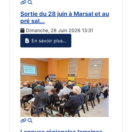
MOD_JTCS_VIEW_ARTICLE_LINK
MOD_JTCS_VIEW_FULL_IMAGE
Sortie du 28 juin à Marsal et au
pré sal...
Dimanche, 28 Juin 2026 13:31
En savoir plus...
MOD_JTCS_VIEW_ARTICLE_LINK
MOD_JTCS_VIEW_FULL_IMAGE
Langues régionales lorraines