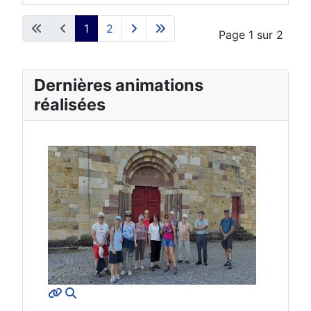
Articles
1
2
Page 1 sur 2
Dernières animations
réalisées
MOD_JTCS_VIEW_ARTICLE_LINK
MOD_JTCS_VIEW_FULL_IMAGE