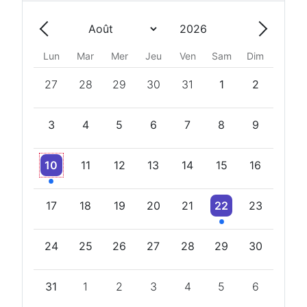
Année
Mois
Précédent - Mois
Suivant 
Lun
Mar
Mer
Jeu
Ven
Sam
Dim
27
28
29
30
31
1
2
3
4
5
6
7
8
9
Un évènement
10
11
12
13
14
15
16
Un évènement
17
18
19
20
21
22
23
24
25
26
27
28
29
30
31
1
2
3
4
5
6