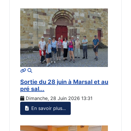
MOD_JTCS_VIEW_ARTICLE_LINK
MOD_JTCS_VIEW_FULL_IMAGE
Sortie du 28 juin à Marsal et au
pré sal...
Dimanche, 28 Juin 2026 13:31
En savoir plus...