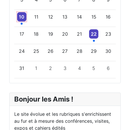
Un évènement
10
11
12
13
14
15
16
Un évènement
17
18
19
20
21
22
23
24
25
26
27
28
29
30
31
1
2
3
4
5
6
Bonjour les Amis !
Le site évolue et les rubriques s'enrichissent
au fur et à mesure des conférences, visites,
expos et cahiers édités