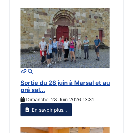
MOD_JTCS_VIEW_ARTICLE_LINK
MOD_JTCS_VIEW_FULL_IMAGE
Sortie du 28 juin à Marsal et au
pré sal...
Dimanche, 28 Juin 2026 13:31
En savoir plus...