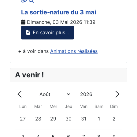
La sortie-nature du 3 mai
Dimanche, 03 Mai 2026 11:39
En savoir plus...
+ à voir dans
Animations réalisées
A venir !
Année
Mois
Précédent - Mois
Suivant 
Lun
Mar
Mer
Jeu
Ven
Sam
Dim
27
28
29
30
31
1
2
3
4
5
6
7
8
9