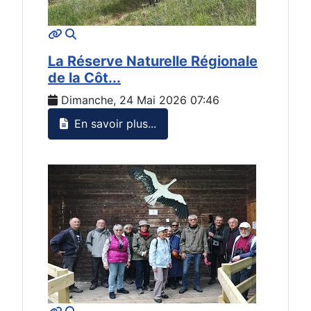
MOD_JTCS_VIEW_ARTICLE_LINK
MOD_JTCS_VIEW_FULL_IMAGE
La Réserve Naturelle Régionale
de la Côt...
Dimanche, 24 Mai 2026 07:46
En savoir plus...
MOD_JTCS_VIEW_ARTICLE_LINK
MOD_JTCS_VIEW_FULL_IMAGE