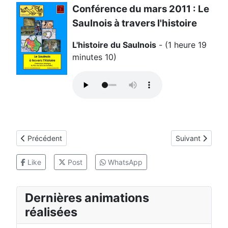
Conférence du mars 2011 : Le
Saulnois à travers l'histoire
L'histoire du Saulnois
- (1 heure 19
minutes 10)
Article précédent : Le Saulnois grandeur nature
Article suivant
Précédent
Suivant
Like
Post
WhatsApp
Dernières animations
réalisées