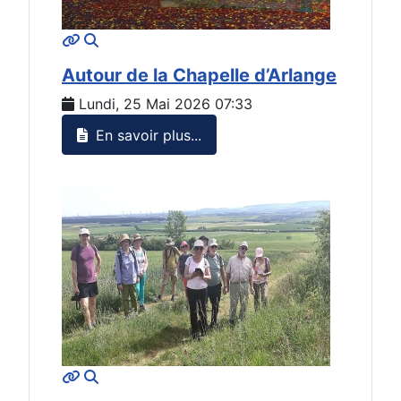
MOD_JTCS_VIEW_ARTICLE_LINK
MOD_JTCS_VIEW_FULL_IMAGE
Autour de la Chapelle d’Arlange
Lundi, 25 Mai 2026 07:33
En savoir plus...
MOD_JTCS_VIEW_ARTICLE_LINK
MOD_JTCS_VIEW_FULL_IMAGE